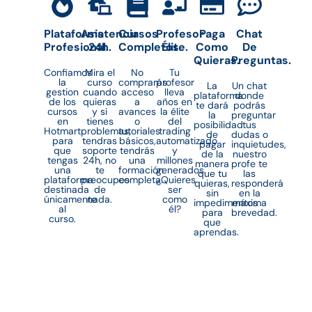
Plataforma
Asistencia
Cursos
Profesor
Paga
Chat
Profesional.
24h.
Completos.
Élite.
Como
De
Quieras.
Preguntas.
Confiamos
Mira el
No
Tu
la
curso
comprarás
profesor
La
Un chat
gestion
cuando
acceso
lleva
plataforma
donde
de los
quieras
a
años en
te dará
podrás
cursos
y si
avances
la élite
la
preguntar
en
tienes
o
del
posibilidad
tus
Hotmart
problemas,
tutoriales
trading
de
dudas o
para
tendras
básicos,
automatizado
pagar
inquietudes,
que
soporte
tendrás
y
de la
nuestro
tengas
24h, no
una
millones
manera
profe te
una
te
formación
generados.
que tu
las
plataforma
preocupes
completa.
¿Quieres
quieras,
responderá
destinada
de
ser
sin
en la
únicamente
nada.
como
impedimentos
máxima
al
él?
para
brevedad.
curso.
que
aprendas.